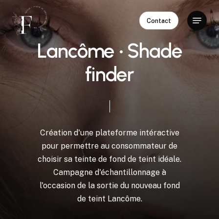
Skip
Menu
to
Contact
Close
main
Menu
content
L
a
n
c
ô
m
e
•
S
h
a
d
e
f
i
n
d
e
r
Création
d'une
plateforme
intéractive
pour
permettre
au
consommateur
de
choisir
sa
teinte
de
fond
de
teint
idéale.
Campagne
d'échantillonnage
à
l'occasion
de
la
sortie
du
nouveau
fond
de
teint
Lancôme.