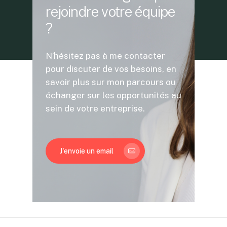
rejoindre
votre
équipe
?
N’hésitez pas à me contacter
pour discuter de vos besoins, en
savoir plus sur mon parcours ou
échanger sur les opportunités au
sein de votre entreprise.
J'envoie un email