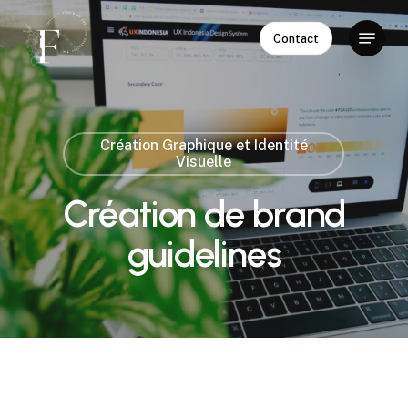
Skip
Menu
to
Contact
Close
main
Menu
content
Création Graphique et Identité
Visuelle
Création de brand
guidelines