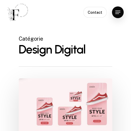
Skip
Menu
to
Contact
Close
main
Menu
content
Catégorie
Design Digital